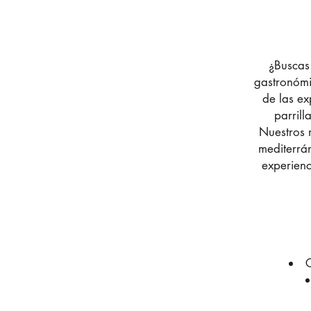
¿Buscas 
gastronómic
de las e
parrill
Nuestros 
mediterrán
experienc
C