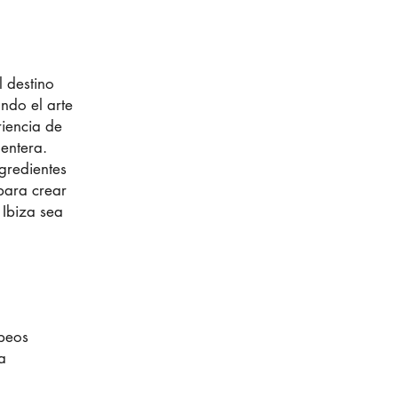
l destino
ando el arte
iencia de
mentera.
gredientes
 para crear
Ibiza sea
peos
a