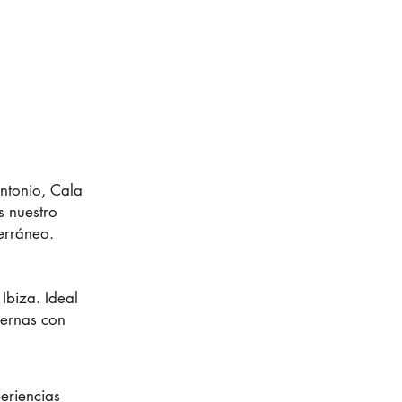
ntonio, Cala
s nuestro
terráneo.
Ibiza. Ideal
dernas con
periencias