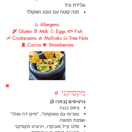
וגלידת וניל
פנה קוטה עם נענע ושוקולד
⚠️ Allergens:
🌾 Gluten 🥛 Milk 🥚 Eggs 🐟 Fish
🦐 Crustaceans 🦪 Mollusks 🌰 Tree Nuts
🍫 Cocoa 🍓 Strawberries
מקסיקני 0
כרטיסים (בחרו 3)
ציפס בננה
נאצ'וס עם גוואקמולי, "פיקו דה גאלו"
ושמנת חמוצה
סלט קייל ואבוקדו, ויניגרט מקסיקני