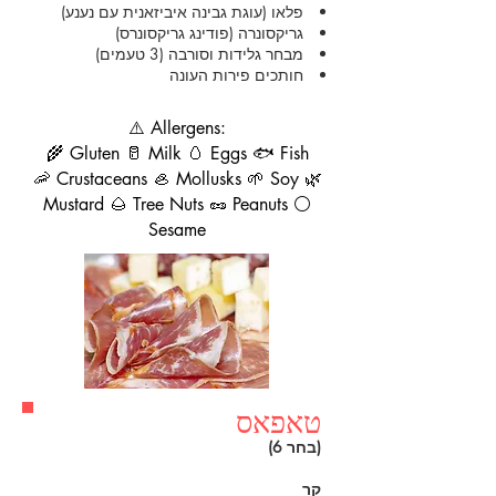
פלאו (עוגת גבינה איביזאנית עם נענע)
גריקסונרה (פודינג גריקסונרס)
מבחר גלידות וסורבה (3 טעמים)
חותכים פירות העונה
⚠️ Allergens:
🌾 Gluten 🥛 Milk 🥚 Eggs 🐟 Fish
🦐 Crustaceans 🦪 Mollusks 🌱 Soy 🌿
Mustard 🌰 Tree Nuts 🥜 Peanuts ⚪
Sesame
טאפאס
(בחר 6)
קר