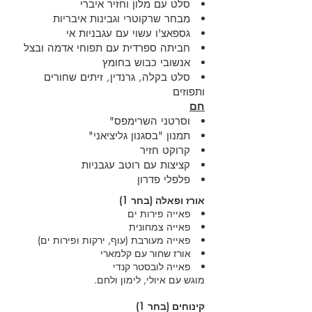
סלט עם מלון וחזיר איברי
מבחר שרקוטרי וגבינות איבריות
גספאצ'ו עשוי עם עגבניות אי
חביתה ספרדית עם תפוחי אדמה ובצל
אנשובי כבוש בחומץ
סלט בקלה, גרנדין, זיתים שחורים
ותפוזים
חם
וסרטני השרימפס"
תמנון "בסגנון גליציאני"
קרוקט חזיר
קציצות עם רוטב עגבניות
פלפלי פדרון
אורז ופאלה (בחר 1)
פאייה פירות ים
פאייה צמחונית
פאייה מעורבת (עוף, ירקות ופירות ים)
אורז שחור עם קלמארי
פאייה לובסטר קנדי
מוגש עם איולי, לימון ולחם.
קינוחים (בחר 1)