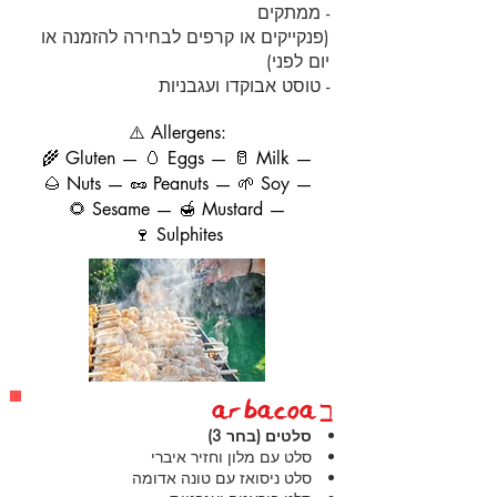
- ממתקים
(פנקייקים או קרפים לבחירה להזמנה או
יום לפני)
- טוסט אבוקדו ועגבניות
⚠️ Allergens:
🌾 Gluten — 🥚 Eggs — 🥛 Milk —
🌰 Nuts — 🥜 Peanuts — 🌱 Soy —
🌻 Sesame — 🍯 Mustard —
🍷 Sulphites
ב
bac0a
ar
סלטים (בחר 3)
סלט עם מלון וחזיר איברי
סלט ניסואז עם טונה אדומה