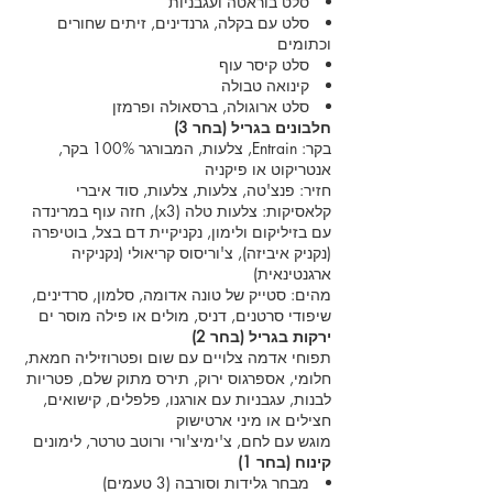
סלט בוראטה ועגבניות
סלט עם בקלה, גרנדינים, זיתים שחורים
וכתומים
סלט קיסר עוף
קינואה טבולה
סלט ארוגולה, ברסאולה ופרמזן
חלבונים בגריל (בחר 3)
בקר: Entrain, צלעות, המבורגר 100% בקר,
אנטריקוט או פיקניה
חזיר: פנצ'טה, צלעות, צלעות, סוד איברי
קלאסיקות: צלעות טלה (x3), חזה עוף במרינדה
עם בזיליקום ולימון, נקניקיית דם בצל, בוטיפרה
(נקניק איביזה), צ'וריסוס קריאולי (נקניקיה
ארגנטינאית)
מהים: סטייק של טונה אדומה, סלמון, סרדינים,
שיפודי סרטנים, דניס, מולים או פילה מוסר ים
ירקות בגריל (בחר 2)
תפוחי אדמה צלויים עם שום ופטרוזיליה חמאת,
חלומי, אספרגוס ירוק, תירס מתוק שלם, פטריות
לבנות, עגבניות עם אורגנו, פלפלים, קישואים,
חצילים או מיני ארטישוק
מוגש עם לחם, צ'ימיצ'ורי ורוטב טרטר, לימונים
קינוח (בחר 1)
מבחר גלידות וסורבה (3 טעמים)