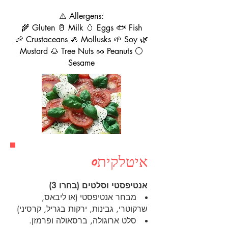
⚠️ Allergens:
🌾 Gluten 🥛 Milk 🥚 Eggs 🐟 Fish
🦐 Crustaceans 🦪 Mollusks 🌱 Soy 🌿
Mustard 🌰 Tree Nuts 🥜 Peanuts ⚪
Sesame
איטלקית0
אנטיפסטי וסלטים (בחרו 3)
מבחר אנטיפסטי
(או
ליבאס,
שרקוטרי, גבינות, ירקות בגריל, קרסיני)
סלט ארוגולה, ברסאולה ופרמזן.