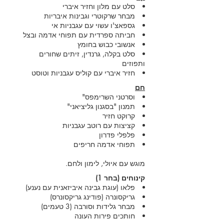
סלט עם מלון וחזיר איברי
מבחר שרקוטרי וגבינות איבריות
גספאצ'ו עשוי עם עגבניות אי
חביתה ספרדית עם תפוחי אדמה ובצל
אנשובי כבוש בחומץ
סלט בקלה, גרנדין, זיתים שחורים
ותפוזים
חזיר איברי עם קוליס עגבניות וטוסט
חם
וסרטני השרימפס"
תמנון "בסגנון גליציאני"
קרוקט חזיר
קציצות עם רוטב עגבניות
פלפלי פדרון
תפוחי אדמה חריפים
מוגש עם איולי, לימון ולחם.
קינוחים (בחר 1)
פלאו (עוגת גבינה איביזאנית עם נענע)
גריקסונרה (פודינג גריקסונרס)
מבחר גלידות וסורבה (3 טעמים)
חותכים פירות העונה