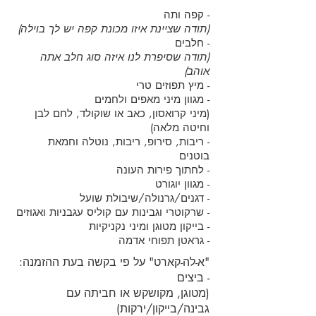
- קפה ותה
(תודה שציינת איזו מכונת קפה יש לך בוילה)
- חלבים
(תודה שסיפרת לנו איזה סוג חלב אתה
אוהב)
- מיץ תפוזים טרי
- מגוון מיני מאפים ולחמים
(מיני קרואסון, כאב או שוקולד, לחם לבן
וחיטה מלאה)
- ריבות, סירופ, ריבות, נוטלה וחמאת
בוטנים
- לחתוך פירות העונה
- מגוון יוגורט
- דגנים/גרנולה/שיבולת שועל
- שרקוטרי וגבינות עם קוליס עגבניות ואגוזים
- בייקון מטוגן ומיני נקניקיות
- גראטן תפוחי אדמה
"א-לה-קארט" על פי בקשה בעת ההזמנה:
- ביצים
(מטוגן, מקושקש או חביתה עם
גבינה/בייקון/ירקות)