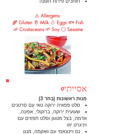
חותכים פירות העונה
⚠️ Allergens:
🌾 Gluten 🥛 Milk 🥚 Eggs 🐟 Fish
🦐 Crustaceans 🌱 Soy ⚪ Sesame
אסייתי0
מנות ראשונות (בחר 3)
סלט פפאיה ירוקה טאי עם סרטנים
שעועית ירוקה, ברוקולי, אפונה,
אדמה, בצל מטוגן וסלט תפוזים עם
ויניגרט יוזו
נם וייטנאמי עם וואקמה, מנגו