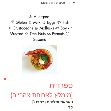
חותכים פירות העונה
⚠️ Allergens:
🌾 Gluten 🥛 Milk 🥚 Eggs 🐟 Fish
🦐 Crustaceans 🦪 Mollusks 🌱 Soy 🌿
Mustard 🌰 Tree Nuts 🥜 Peanuts ⚪
Sesame
ספרדית
(מומלץ לארוחת צהריים)
טאפאס וסלטים (בחרו 3)
קר