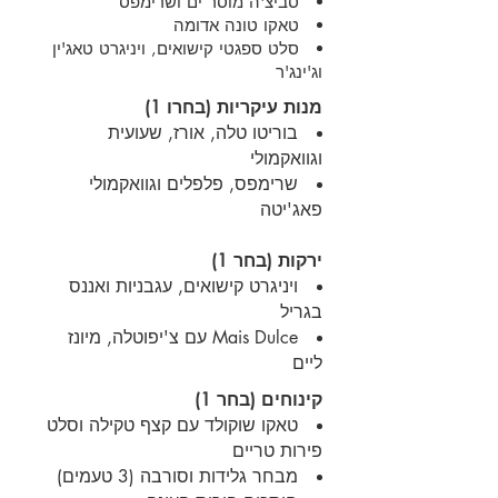
סביצ'ה מוסר ים ושרימפס
טאקו טונה אדומה
סלט ספגטי קישואים, ויניגרט טאג'ין
וג'ינג'ר
מנות עיקריות (בחרו 1)
בוריטו טלה, אורז, שעועית
וגוואקמולי
שרימפס, פלפלים וגוואקמולי
פאג'יטה
ירקות (בחר 1)
ויניגרט קישואים, עגבניות ואננס
בגריל
Mais Dulce עם צ'יפוטלה, מיונז
ליים
קינוחים (בחר 1)
טאקו שוקולד עם קצף טקילה וסלט
פירות טריים
מבחר גלידות וסורבה (3 טעמים)