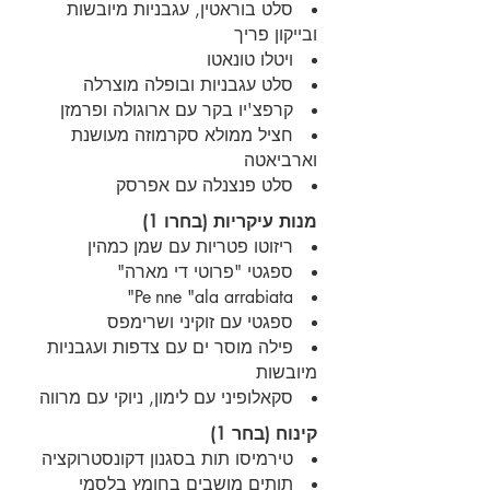
סלט בוראטין, עגבניות מיובשות
ובייקון פריך
ויטלו טונאטו
סלט עגבניות ובופלה מוצרלה
קרפצ'יו בקר עם ארוגולה ופרמזן
חציל ממולא סקרמוזה מעושנת
וארביאטה
סלט פנצנלה עם אפרסק
מנות עיקריות (בחרו 1)
ריזוטו פטריות עם שמן כמהין
ספגטי "פרוטי די מארה"
Pe
nne "ala arrabiata"
ספגטי עם זוקיני ושרימפס
פילה מוסר ים עם צדפות ועגבניות
מיובשות
סקאלופיני עם לימון, ניוקי עם מרווה
קינוח (בחר 1)
טירמיסו תות בסגנון דקונסטרוקציה
תותים מושבים בחומץ בלסמי