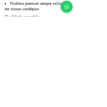
Produtos premium sempre incluídos
em nossos cardápios
Qualidade garantida
Produtos premium e locais de Santa
Eulália
Máxima higiene com certificações
sanitárias
Discrição absoluta para sua
privacidade
Atendimento personalizado de
acordo com suas preferências
Depoimentos de clientes em Santa
Eulália
"O chef do Ibiza Chef Villa transformou
nossa vila em Santa Eulália no melhor
restaurante da ilha. Cada refeição foi
uma experiência única, com produtos
frescos do porto. Com certeza