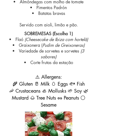
Almôndegas com molho de tomate
Pimentos Padrón
Batatas bravas
Servido com aioli, limão e pão.
SOBREMESAS (Escolha 1)
Flaó
(Cheesecake de Ibiza com hortelã)
Graixonera (
Pudim de Greixoneras)
Variedade de sorvetes e sorvetes
(3
sabores)
Corte frutas da estação
⚠️ Allergens:
🌾 Gluten 🥛 Milk 🥚 Eggs 🐟 Fish
🦐 Crustaceans 🦪 Mollusks 🌱 Soy 🌿
Mustard 🌰 Tree Nuts 🥜 Peanuts ⚪
Sesame