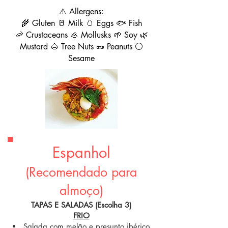
⚠️ Allergens:
🌾 Gluten 🥛 Milk 🥚 Eggs 🐟 Fish
🦐 Crustaceans 🦪 Mollusks 🌱 Soy 🌿
Mustard 🌰 Tree Nuts 🥜 Peanuts ⚪
Sesame
Espanhol
(Recomendado para
almoço)
TAPAS E SALADAS (Escolha 3)
FRIO
Salada com melão e presunto ibérico