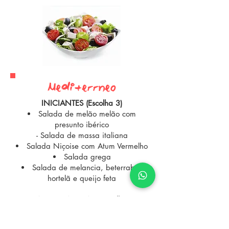
Mediterrâne0
INICIANTES (Escolha 3)
Salada de melão melão com
presunto ibérico
- Salada de massa italiana
Salada Niçoise com Atum Vermelho
Salada grega
Salada de melancia, beterraba,
hortelã e queijo feta
PRATOS PRINCIPAIS (Escolha 1)
Robalo inteiro assado com legumes
e batatinhas