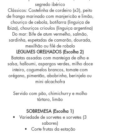
segredo ibérico
Clássicos: Costelinha de cordeiro (x3), peito
de frango marinado com manjericão e limão,
chouriço de cebola, botifarra (linguiça de
Ibiza), chouriços crioulos (linguiça argentina)
Do mar: Bife de atum vermelho, salmão,
sardinha, espetadas de camarão, dourada,
mexilhão ou filé de robalo
LEGUMES GRELHADOS (Escolha 2)
Batatas assadas com manteiga de alho e
salsa, halloumi, aspargos verdes, milho doce
inteiro, cogumelos brancos, tomate com
orégano, pimentão, abobrinha, berinjela ou
mini alcachofra
Servido com pão, chimichurry e molho
tártaro, limão
SOBREMESA (Escolha 1)
Variedade de sorvetes e sorvetes (3
sabores)
Corte frutas da estação