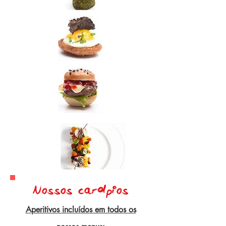
N0ss0s cardápi0s
Aperitivos incluídos em todos os