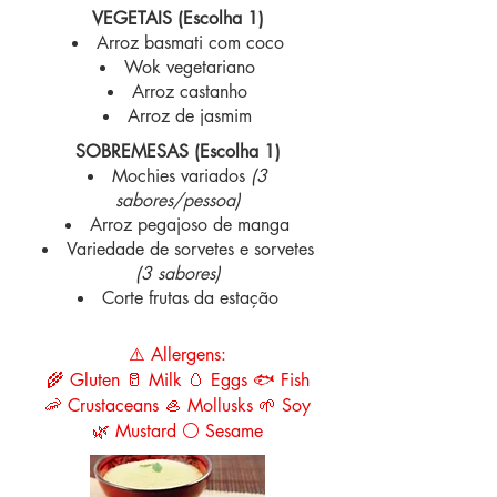
VEGETAIS (Escolha 1)
Arroz basmati com coco
Wok vegetariano
Arroz castanho
Arroz de jasmim
SOBREMESAS (Escolha 1)
Mochies variados
(3
sabores/pessoa)
Arroz pegajoso de manga
Variedade de sorvetes e sorvetes
(3 sabores)
Corte frutas da estação
⚠️ Allergens:
🌾 Gluten 🥛 Milk 🥚 Eggs 🐟 Fish
🦐 Crustaceans 🦪 Mollusks 🌱 Soy
🌿 Mustard ⚪ Sesame