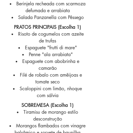
Berinjela recheada com scarmoza
defumada e arrabiata
Salada Panzanella com Pêssego
PRATOS PRINCIPAIS (Escolha 1)
Risoto de cogumelos com azeite
de trufas
Espaguete "frutti di mare"
Pe
nne "ala arrabiata"
Espaguete com abobrinha e
camarão
Filé de robalo com amêijoas e
tomate seco
Scaloppini com limão, nhoque
com sálvia
SOBREMESA (Escolha 1)
Tiramisu de morango estilo
desconstrução
Morangos flambados com vinagre
balsâmico e sorvete de baunilha