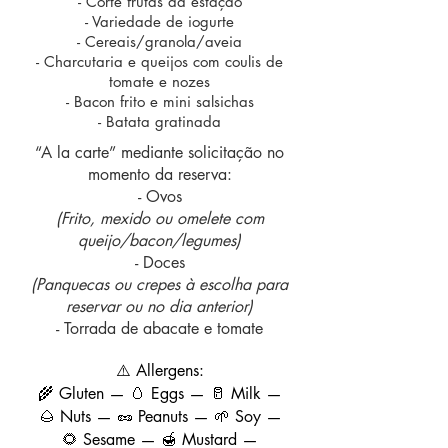
- Corte frutas da estação
- Variedade de iogurte
- Cereais/granola/aveia
- Charcutaria e queijos com coulis de
tomate e nozes
- Bacon frito e mini salsichas
- Batata gratinada
“A la carte” mediante solicitação no
momento da reserva:
- Ovos
(Frito, mexido ou omelete com
queijo/bacon/legumes)
- Doces
(Panquecas ou crepes à escolha para
reservar ou no dia anterior)
- Torrada de abacate e tomate
⚠️ Allergens:
🌾 Gluten — 🥚 Eggs — 🥛 Milk —
🌰 Nuts — 🥜 Peanuts — 🌱 Soy —
🌻 Sesame — 🍯 Mustard —