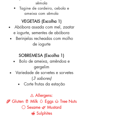
sêmola
Tagine de cordeiro, cebola e
ameixa com sêmola
VEGETAIS (Escolha 1)
Abóbora assada com mel, zaatar
e iogurte, sementes de abóbora
Berinjelas recheadas com molho
de iogurte
SOBREMESA (Escolha 1)
Bolo de ameixa, amêndoa e
gergelim
Variedade de sorvetes e sorvetes
(
3 sabores)
Corte frutas da estação
⚠️ Allergens:
🌾 Gluten 🥛 Milk 🥚 Eggs 🌰 Tree Nuts
⚪ Sesame 🌿 Mustard
🍯 Sulphites