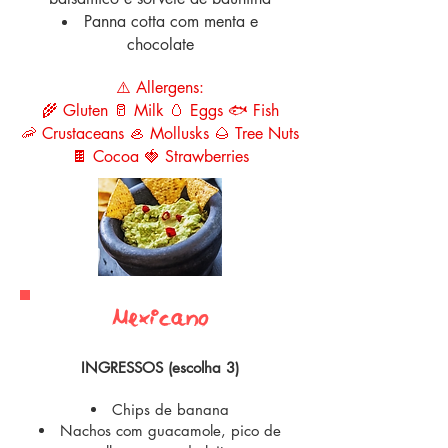
Panna cotta com menta e
chocolate
⚠️ Allergens:
🌾 Gluten 🥛 Milk 🥚 Eggs 🐟 Fish
🦐 Crustaceans 🦪 Mollusks 🌰 Tree Nuts
🍫 Cocoa 🍓 Strawberries
Mexican0
INGRESSOS (escolha 3)
Chips de banana
Nachos com guacamole, pico de