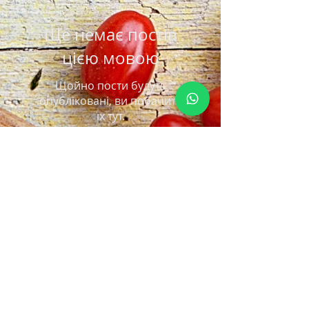
Ще немає постів
цією мовою
Щойно пости будуть
опубліковані, ви побачите
їх тут.
Архів
Послуги
Ще немає постів.
Пошук по тегах
Ще немає тегів.
слідкуйте