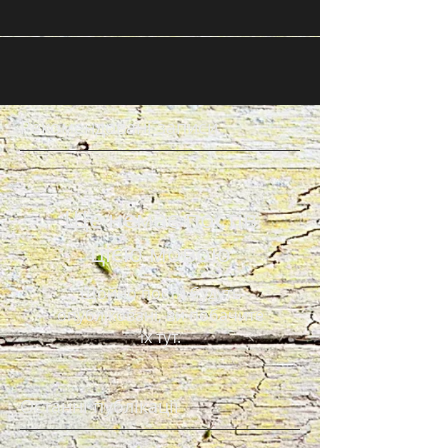
Рекомендовані записи
Ще немає постів
цією мовою
Щойно пости будуть
опубліковані, ви побачите
їх тут.
Останні публікації