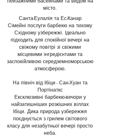
пейзажними басейнами та видом на
місто.
Санта-Еулалія та Ес-Канар
Сімейні послуги барбекю на тихому
Східному узбережжі. Ідеально
підходить для спокійної вечері на
свіжому повітрі зі свіжими
місцевими інгредієнтами та
заспокійливою середземноморською
атмосферою.
На північ від Ібіци - Сан-Хуан та
Портінаткс
Ексклюзивні барбекю-вечори у
найзатишніших розкішних віллах
Ібіци. Дика природа узбережжя
поєднується з грилем світового
класу для незабутньої вечері просто
неба.