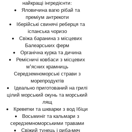
найкращі інгредієнти:
Яловичина вагю рібай та
преміум антрекоти
Іберійські свинячі реберця та
іспанська чоризо
Свіжа баранина з місцевих
Балеарських ферм
Органічна курка та дичина
Ремісничі ковбаси з місцевих
м'ясних крамниць
Середземноморські страви з
морепродуктів
Ідеально приготований на грилі
цілий морський окунь та морський
лящ
Креветки та шкварки з вод Ібіци
Восьминіг та кальмари з
середземноморськими травами
Свіжий тунець і риба-меч