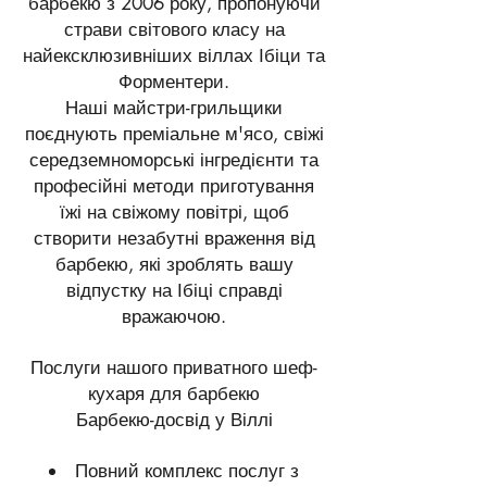
барбекю з 2006 року, пропонуючи
страви світового класу на
найексклюзивніших віллах Ібіци та
Форментери.
Наші майстри-грильщики
поєднують преміальне м'ясо, свіжі
середземноморські інгредієнти та
професійні методи приготування
їжі на свіжому повітрі, щоб
створити незабутні враження від
барбекю, які зроблять вашу
відпустку на Ібіці справді
вражаючою.
Послуги нашого приватного шеф-
кухаря для барбекю
Барбекю-досвід у Віллі
Повний комплекс послуг з