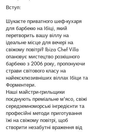
Вступ:
Шукаєте приватного шеф-кухаря
для барбекю на Ібіці, який
перетворить вашу віллу на
ідеальне місце для вечері на
свіжому повітрі? Ibiza Chef Villa
опановує мистецтво розкішного
барбекю з 2006 року, пропонуючи
страви світового класу на
найексклюзивніших віллах Ібіци та
Форментери.
Наші майстри-грильщики
поєднують преміальне м'ясо, свіжі
середземноморські інгредієнти та
професійні методи приготування
їжі на свіжому повітрі, щоб
створити незабутні враження від