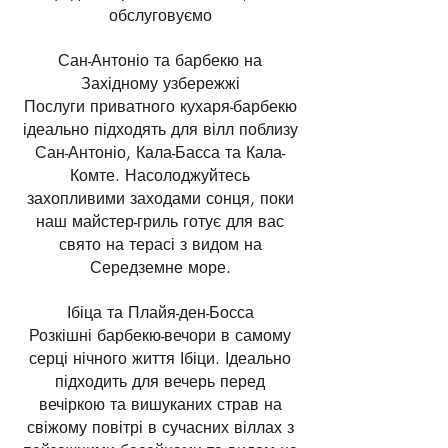
обслуговуємо
Сан-Антоніо та барбекю на
Західному узбережжі
Послуги приватного кухаря-барбекю
ідеально підходять для вілл поблизу
Сан-Антоніо, Кала-Басса та Кала-
Комте. Насолоджуйтесь
захопливими заходами сонця, поки
наш майстер-гриль готує для вас
свято на терасі з видом на
Середземне море.
Ібіца та Плайя-ден-Босса
Розкішні барбекю-вечори в самому
серці нічного життя Ібіци. Ідеально
підходить для вечерь перед
вечіркою та вишуканих страв на
свіжому повітрі в сучасних віллах з