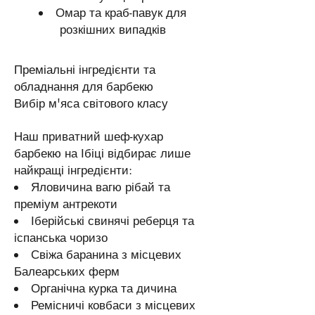
Омар та краб-павук для
розкішних випадків
Преміальні інгредієнти та
обладнання для барбекю
Вибір м'яса світового класу
Наш приватний шеф-кухар
барбекю на Ібіці відбирає лише
найкращі інгредієнти:
Яловичина вагю рібай та
преміум антрекоти
Іберійські свинячі реберця та
іспанська чоризо
Свіжа баранина з місцевих
Балеарських ферм
Органічна курка та дичина
Ремісничі ковбаси з місцевих