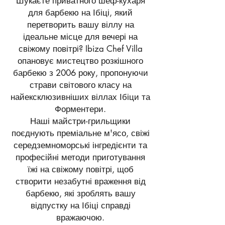
Шукаєте приватного шеф-кухаря
для барбекю на Ібіці, який
перетворить вашу віллу на
ідеальне місце для вечері на
свіжому повітрі? Ibiza Chef Villa
опановує мистецтво розкішного
барбекю з 2006 року, пропонуючи
страви світового класу на
найексклюзивніших віллах Ібіци та
Форментери.
Наші майстри-грильщики
поєднують преміальне м'ясо, свіжі
середземноморські інгредієнти та
професійні методи приготування
їжі на свіжому повітрі, щоб
створити незабутні враження від
барбекю, які зроблять вашу
відпустку на Ібіці справді
вражаючою.