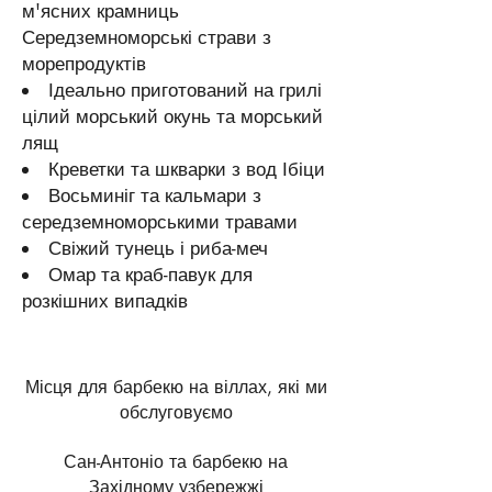
м'ясних крамниць
Середземноморські страви з
морепродуктів
Ідеально приготований на грилі
цілий морський окунь та морський
лящ
Креветки та шкварки з вод Ібіци
Восьминіг та кальмари з
середземноморськими травами
Свіжий тунець і риба-меч
Омар та краб-павук для
розкішних випадків
Місця для барбекю на віллах, які ми
обслуговуємо
Сан-Антоніо та барбекю на
Західному узбережжі