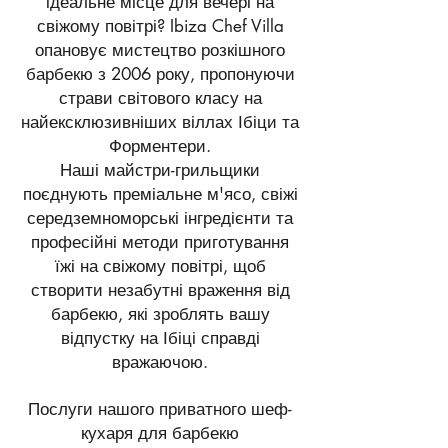
ідеальне місце для вечері на
свіжому повітрі? Ibiza Chef Villa
опановує мистецтво розкішного
барбекю з 2006 року, пропонуючи
страви світового класу на
найексклюзивніших віллах Ібіци та
Форментери.
Наші майстри-грильщики
поєднують преміальне м'ясо, свіжі
середземноморські інгредієнти та
професійні методи приготування
їжі на свіжому повітрі, щоб
створити незабутні враження від
барбекю, які зроблять вашу
відпустку на Ібіці справді
вражаючою.
Послуги нашого приватного шеф-
кухаря для барбекю