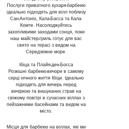
Послуги приватного кухаря-барбекю
ідеально підходять для вілл поблизу
Сан-Антоніо, Кала-Басса та Кала-
Комте. Насолоджуйтесь
захопливими заходами сонця, поки
наш майстер-гриль готує для вас
свято на терасі з видом на
Середземне море.
Ібіца та Плайя-ден-Босса
Розкішні барбекю-вечори в самому
серці нічного життя Ібіци. Ідеально
підходить для вечерь перед
вечіркою та вишуканих страв на
свіжому повітрі в сучасних віллах з
пейзажними басейнами та видом на
місто.
Місця для барбекю на віллах, які ми