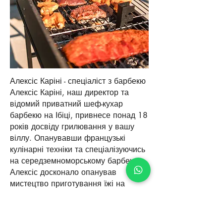
Алексіс Каріні - спеціаліст з барбекю
Алексіс Каріні, наш директор та
відомий приватний шеф-кухар
барбекю на Ібіці, привнесе понад 18
років досвіду грилювання у вашу
віллу. Опанувавши французькі
кулінарні техніки та спеціалізуючись
на середземноморському барбекю,
Алексіс досконало опанував
мистецтво приготування їжі на
свіжому повітрі в розкішній
обстановці.