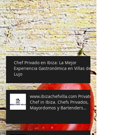
idioma
Una vez que se publiquen
entradas, las verás aquí.
Entradas recientes
Chef Privado en Ibiza: La Mejor
Experiencia Gastronómica en Villas de
Lujo
www.ibizachefvilla.com Private
Chef in Ibiza. Chefs Privados,
Mayordomos y Bartenders
exclusivos para villas en Ibiza,
Mallorca y el resto de las Islas
Baleares.