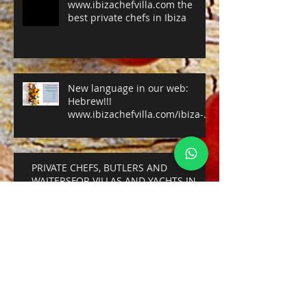
www.ibizachefvilla.com the
best private chefs in Ibiza
New language in our web:
Hebrew!!!
www.ibizachefvilla.com/ibiza-
private-chef
PRIVATE CHEFS, BUTLERS AND
WAITERSFOR VILLAS AND YACHTS IN
IBIZA AND FORMENTERA
IBIZA CHEF VILLA (Chef privado
a domicilio en Ibiza, private
chef in Ibiza)