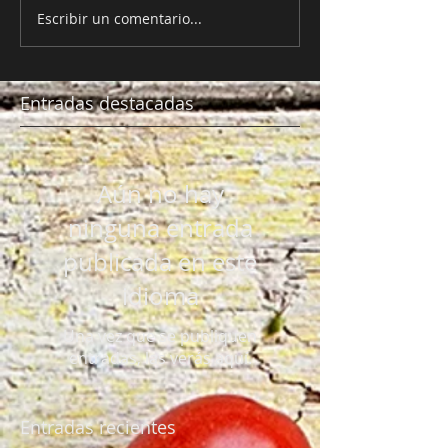
Escribir un comentario...
Entradas destacadas
Aún no hay
ninguna entrada
publicada en este
idioma
Una vez que se publiquen
entradas, las verás aquí.
Entradas recientes