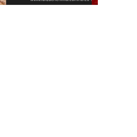
private-chef
PRIVATE CHEFS, BUTLERS AND
WAITERSFOR VILLAS AND YACHTS IN
IBIZA AND FORMENTERA
IBIZA CHEF VILLA (Chef privado
a domicilio en Ibiza, private
chef in Ibiza)
Empresa de chef privado a domicilio en
Ibiza (Private chef in Ibiza)
"ibizachefvilla" (private chef in ibiza,