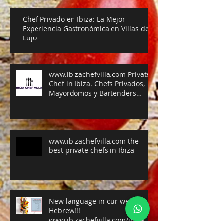
Chef Privado en Ibiza: La Mejor
Experiencia Gastronómica en Villas de
Lujo
www.ibizachefvilla.com Private
Chef in Ibiza. Chefs Privados,
Mayordomos y Bartenders
exclusivos para villas en Ibiza,
Mallorca y el resto de las Islas
Baleares.
www.ibizachefvilla.com the
best private chefs in Ibiza
New language in our web:
Hebrew!!!
www.ibizachefvilla.com/ibiza-